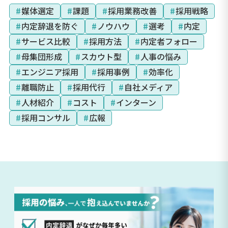
#
媒体選定
#
課題
#
採用業務改善
#
採用戦略
#
内定辞退を防ぐ
#
ノウハウ
#
選考
#
内定
#
サービス比較
#
採用方法
#
内定者フォロー
#
母集団形成
#
スカウト型
#
人事の悩み
#
エンジニア採用
#
採用事例
#
効率化
#
離職防止
#
採用代行
#
自社メディア
#
人材紹介
#
コスト
#
インターン
#
採用コンサル
#
広報