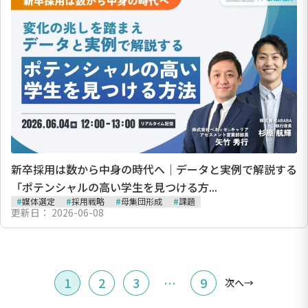
新卒採用は数から中身の時代へ｜データと実例で解説する
「ポテンシャルの高い学生を見つける方...
#
媒体選定
#
採用戦略
#
母集団形成
#
課題
更新日：
2026-06-08
1
2
3
…
9
次へ
→