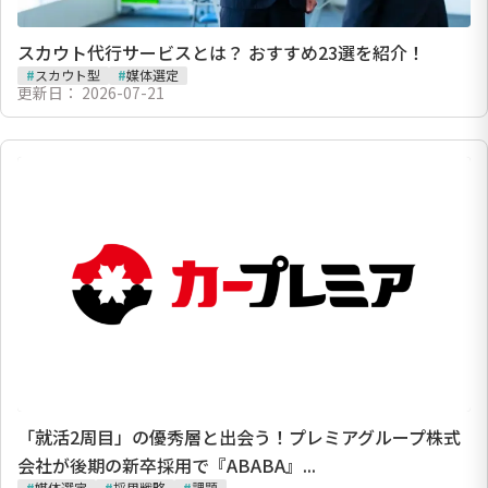
スカウト代行サービスとは？ おすすめ23選を紹介！
#
スカウト型
#
媒体選定
更新日：
2026-07-21
「就活2周目」の優秀層と出会う！プレミアグループ株式
会社が後期の新卒採用で『ABABA』...
#
媒体選定
#
採用戦略
#
課題