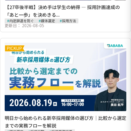
【27卒後半戦】決め手は学生の納得 ― 採用計画達成の
「あと一歩」を決めきる...
#
内定辞退を防ぐ
#
媒体選定
#
採用方法
更新日：
2026-08-05
明日から始められる新卒採用媒体の選び方｜比較から選定
までの実務フローを解説