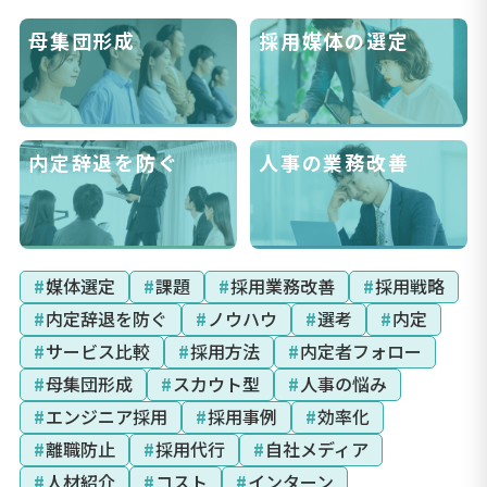
母集団形成
採用媒体の選定
内定辞退を防ぐ
人事の業務改善
#
媒体選定
#
課題
#
採用業務改善
#
採用戦略
#
内定辞退を防ぐ
#
ノウハウ
#
選考
#
内定
#
サービス比較
#
採用方法
#
内定者フォロー
#
母集団形成
#
スカウト型
#
人事の悩み
#
エンジニア採用
#
採用事例
#
効率化
#
離職防止
#
採用代行
#
自社メディア
#
人材紹介
#
コスト
#
インターン