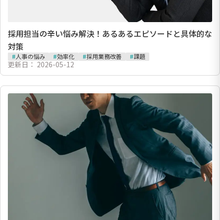
採用担当の辛い悩み解決！あるあるエピソードと具体的な
対策
#
人事の悩み
#
効率化
#
採用業務改善
#
課題
更新日：
2026-05-12