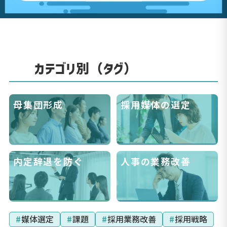
カテゴリ別（タグ）
母集団形成
採用媒体の選定
内定辞退を防ぐ
人事の業務改善
#
媒体選定
#
課題
#
採用業務改善
#
採用戦略