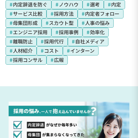
#
内定辞退を防ぐ
#
ノウハウ
#
選考
#
内定
#
サービス比較
#
採用方法
#
内定者フォロー
#
母集団形成
#
スカウト型
#
人事の悩み
#
エンジニア採用
#
採用事例
#
効率化
#
離職防止
#
採用代行
#
自社メディア
#
人材紹介
#
コスト
#
インターン
#
採用コンサル
#
広報