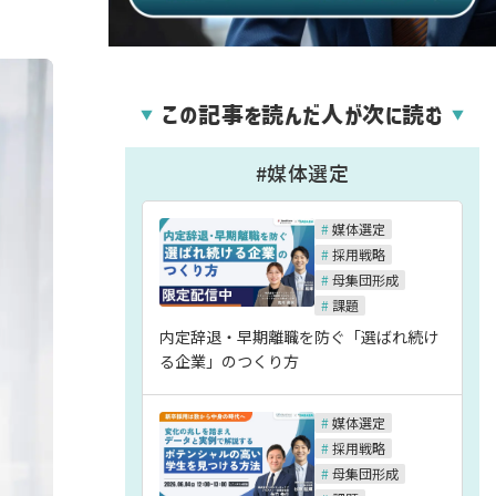
この記事を読んだ人が次に読む
▼
▼
#媒体選定
#
媒体選定
#
採用戦略
#
母集団形成
#
課題
内定辞退・早期離職を防ぐ「選ばれ続け
る企業」のつくり方
#
媒体選定
#
採用戦略
#
母集団形成