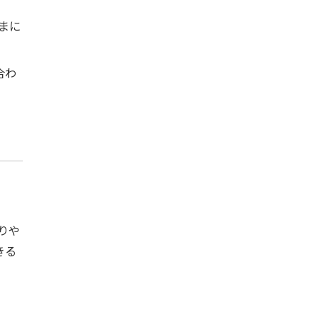
まに
合わ
りや
きる