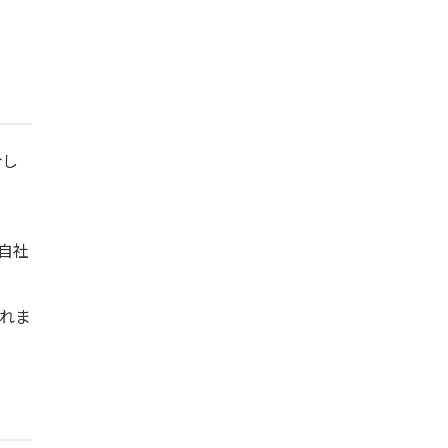
介し
自社
れま