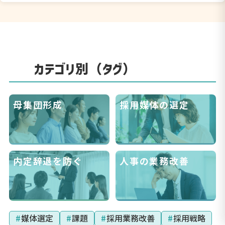
カテゴリ別（タグ）
母集団形成
採用媒体の選定
内定辞退を防ぐ
人事の業務改善
#
媒体選定
#
課題
#
採用業務改善
#
採用戦略