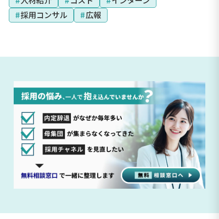
#
人材紹介
#
コスト
#
インターン
#
採用コンサル
#
広報