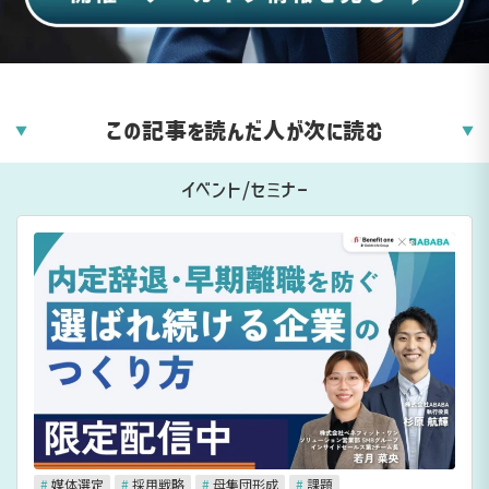
この記事を読んだ人が次に読む
▼
▼
イベント/セミナー
#
媒体選定
#
採用戦略
#
母集団形成
#
課題