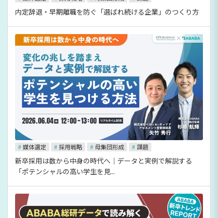
内定辞退・早期離職を防ぐ「選ばれ続ける企業」のつくり方
#
媒体選定
#
採用戦略
#
母集団形成
#
課題
新卒採用は数から中身の時代へ｜データと実例で解説する
「ポテンシャルの高い学生を見...