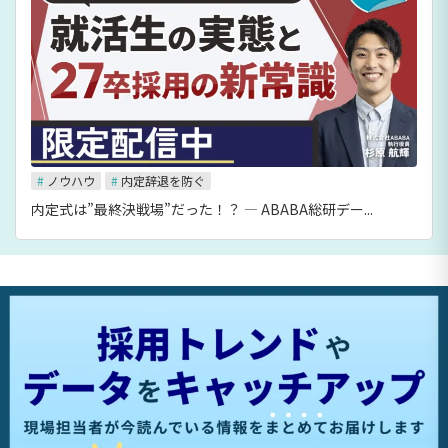
#
ノウハウ
#
内定辞退を防ぐ
内定式は”最終決戦場”だった！？ ― ABABA総研デー...