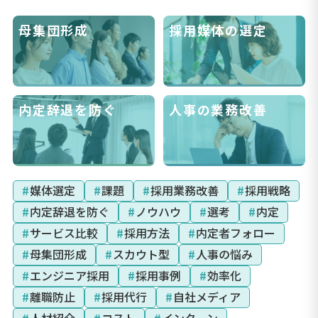
母集団形成
採用媒体の選定
内定辞退を防ぐ
人事の業務改善
#
媒体選定
#
課題
#
採用業務改善
#
採用戦略
#
内定辞退を防ぐ
#
ノウハウ
#
選考
#
内定
#
サービス比較
#
採用方法
#
内定者フォロー
#
母集団形成
#
スカウト型
#
人事の悩み
#
エンジニア採用
#
採用事例
#
効率化
#
離職防止
#
採用代行
#
自社メディア