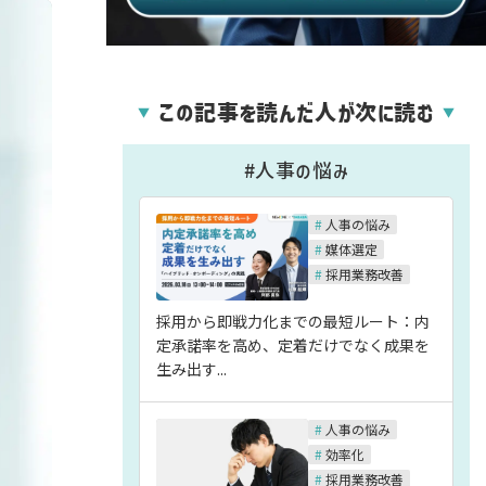
この記事を読んだ人が次に読む
▼
▼
#人事の悩み
#
人事の悩み
#
媒体選定
#
採用業務改善
採用から即戦力化までの最短ルート：内
定承諾率を高め、定着だけでなく成果を
生み出す...
#
人事の悩み
#
効率化
#
採用業務改善