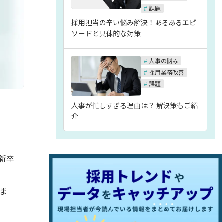
#
課題
採用担当の辛い悩み解決！あるあるエピ
ソードと具体的な対策
#
人事の悩み
#
採用業務改善
#
課題
人事が忙しすぎる理由は？ 解決策もご紹
介
新卒
ま