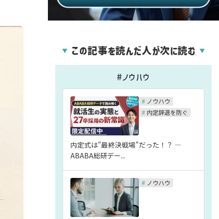
この記事を読んだ人が次に読む
▼
▼
#ノウハウ
#
ノウハウ
#
内定辞退を防ぐ
内定式は”最終決戦場”だった！？ ―
ABABA総研デー...
#
ノウハウ