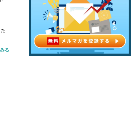
で
。
るた
てみる