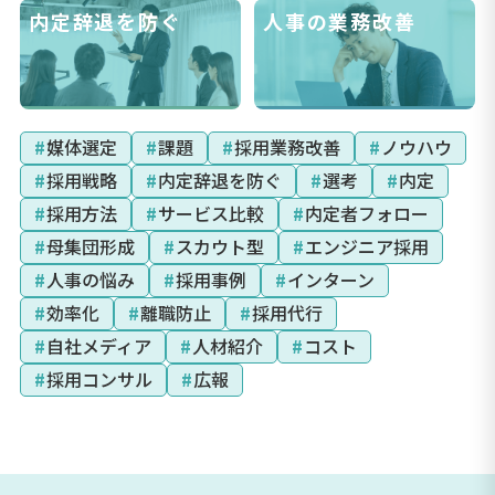
内定辞退を防ぐ
人事の業務改善
#
媒体選定
#
課題
#
採用業務改善
#
ノウハウ
#
採用戦略
#
内定辞退を防ぐ
#
選考
#
内定
#
採用方法
#
サービス比較
#
内定者フォロー
#
母集団形成
#
スカウト型
#
エンジニア採用
#
人事の悩み
#
採用事例
#
インターン
#
効率化
#
離職防止
#
採用代行
#
自社メディア
#
人材紹介
#
コスト
#
採用コンサル
#
広報