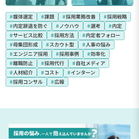
#
媒体選定
#
課題
#
採用業務改善
#
採用戦略
#
内定辞退を防ぐ
#
ノウハウ
#
選考
#
内定
#
サービス比較
#
採用方法
#
内定者フォロー
#
母集団形成
#
スカウト型
#
人事の悩み
#
エンジニア採用
#
採用事例
#
効率化
#
離職防止
#
採用代行
#
自社メディア
#
人材紹介
#
コスト
#
インターン
#
採用コンサル
#
広報