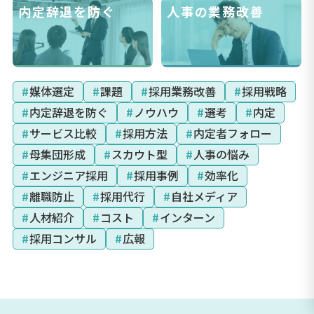
内定辞退を防ぐ
人事の業務改善
#
媒体選定
#
課題
#
採用業務改善
#
採用戦略
#
内定辞退を防ぐ
#
ノウハウ
#
選考
#
内定
#
サービス比較
#
採用方法
#
内定者フォロー
#
母集団形成
#
スカウト型
#
人事の悩み
#
エンジニア採用
#
採用事例
#
効率化
#
離職防止
#
採用代行
#
自社メディア
#
人材紹介
#
コスト
#
インターン
#
採用コンサル
#
広報