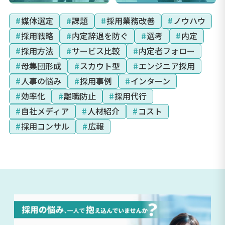
#
媒体選定
#
課題
#
採用業務改善
#
ノウハウ
#
採用戦略
#
内定辞退を防ぐ
#
選考
#
内定
#
採用方法
#
サービス比較
#
内定者フォロー
#
母集団形成
#
スカウト型
#
エンジニア採用
#
人事の悩み
#
採用事例
#
インターン
#
効率化
#
離職防止
#
採用代行
#
自社メディア
#
人材紹介
#
コスト
#
採用コンサル
#
広報