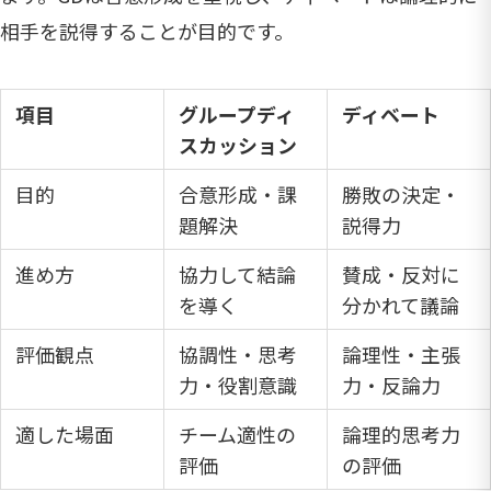
相手を説得することが目的です。
項目
グループディ
ディベート
スカッション
目的
合意形成・課
勝敗の決定・
題解決
説得力
進め方
協力して結論
賛成・反対に
を導く
分かれて議論
評価観点
協調性・思考
論理性・主張
力・役割意識
力・反論力
適した場面
チーム適性の
論理的思考力
評価
の評価