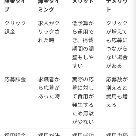
課金タイ
課金タイ
メリット
デメリッ
プ
ミング
ト
クリック
求人がク
低予算か
クリック
課金
リックさ
ら運用で
が増えて
れた時
き、掲載
も応募に
期間の調
つながら
整もしや
ない場合
すい
がある
応募課金
求職者か
実際の応
応募数が
ら応募が
募に対し
増えると
あった時
て費用が
費用も増
発生する
える
ため無駄
が少ない
採用課金
採用が決
採用成功
採用単価