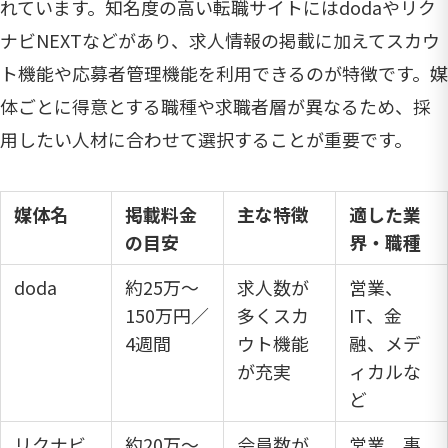
れています。知名度の高い転職サイトにはdodaやリク
ナビNEXTなどがあり、求人情報の掲載に加えてスカウ
ト機能や応募者管理機能を利用できるのが特徴です。媒
体ごとに得意とする職種や求職者層が異なるため、採
用したい人材に合わせて選択することが重要です。
媒体名
掲載料金
主な特徴
適した業
の目安
界・職種
doda
約25万～
求人数が
営業、
150万円／
多くスカ
IT、金
4週間
ウト機能
融、メデ
が充実
ィカルな
ど
リクナビ
約20万～
会員数が
営業、事