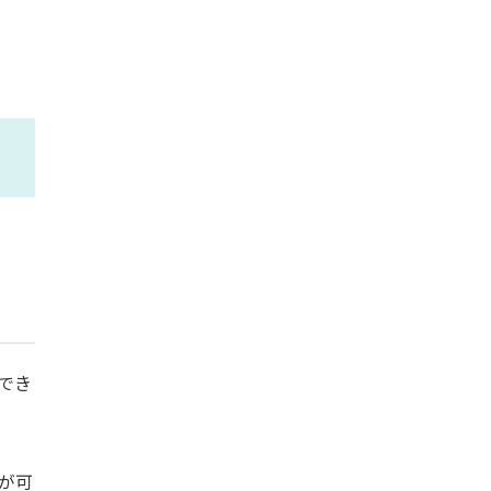
でき
が可