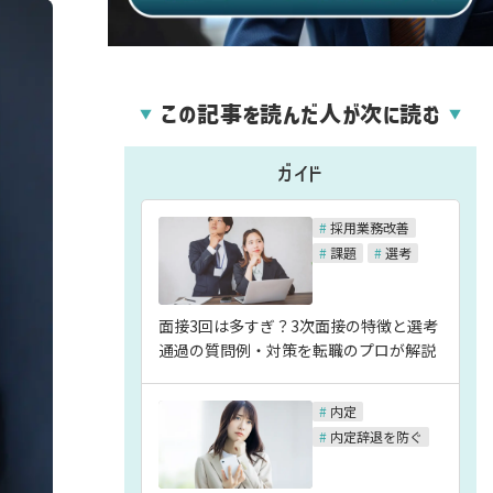
この記事を読んだ人が次に読む
▼
▼
ガイド
#
採用業務改善
#
課題
#
選考
面接3回は多すぎ？3次面接の特徴と選考
通過の質問例・対策を転職のプロが解説
#
内定
#
内定辞退を防ぐ