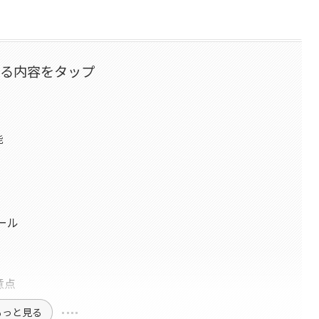
なる内容をタップ
能
ール
）
意点
もっと見る