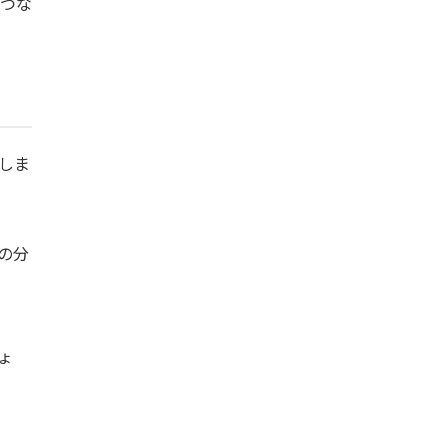
つな
しま
の分
ょ