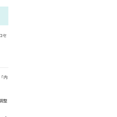
ロセ
「内
調整