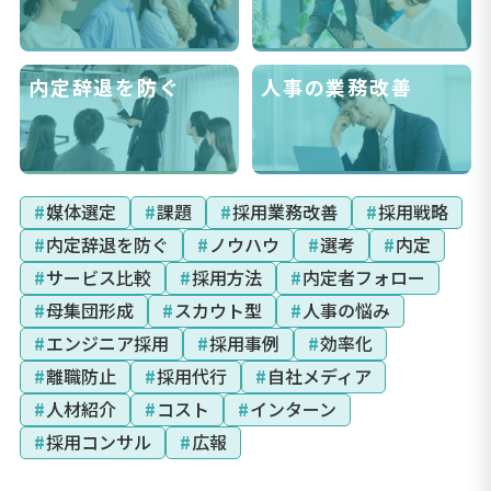
内定辞退を防ぐ
人事の業務改善
#
媒体選定
#
課題
#
採用業務改善
#
採用戦略
#
内定辞退を防ぐ
#
ノウハウ
#
選考
#
内定
#
サービス比較
#
採用方法
#
内定者フォロー
#
母集団形成
#
スカウト型
#
人事の悩み
#
エンジニア採用
#
採用事例
#
効率化
#
離職防止
#
採用代行
#
自社メディア
#
人材紹介
#
コスト
#
インターン
#
採用コンサル
#
広報