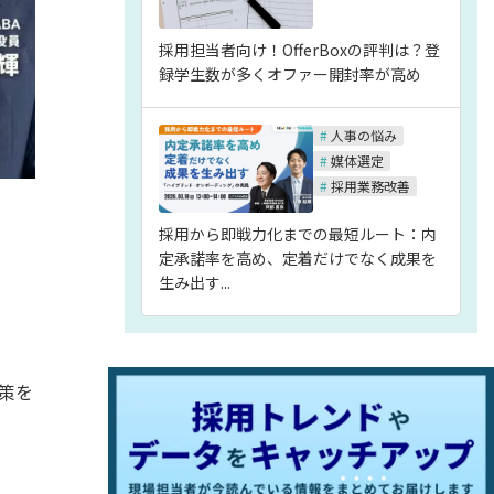
採用担当者向け！OfferBoxの評判は？登
録学生数が多くオファー開封率が高め
#
人事の悩み
#
媒体選定
#
採用業務改善
採用から即戦力化までの最短ルート：内
定承諾率を高め、定着だけでなく成果を
生み出す...
策を