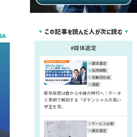
この記事を読んだ人が次に読む
▼
▼
#媒体選定
#
媒体選定
#
採用戦略
#
母集団形成
#
課題
新卒採用は数から中身の時代へ｜データ
と実例で解説する「ポテンシャルの高い
学生を見...
#
サービス比較
#
媒体選定