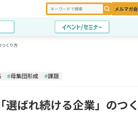
メルマガ会
イベント/セミナー
のつくり方
略
#
母集団形成
#
課題
「選ばれ続ける企業」のつ